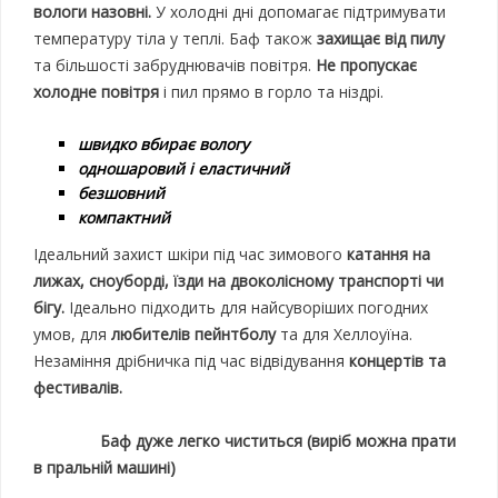
вологи назовні.
У холодні дні допомагає підтримувати
температуру тіла у теплі. Баф також
захищає від пилу
та більшості забруднювачів повітря.
Не пропускає
холодне повітря
і пил прямо в горло та ніздрі.
швидко вбирає вологу
одношаровий і еластичний
безшовний
компактний
Ідеальний захист шкіри під час зимового
катання на
лижах, сноуборді, їзди на двоколісному транспорті чи
бігу.
Ідеально підходить для найсуворіших погодних
умов, для
любителів пейнтболу
та для Хеллоуїна.
Незаміння дрібничка під час відвідування
концертів та
фестивалів.
Баф дуже легко чиститься (виріб можна прати
в пральній машині)