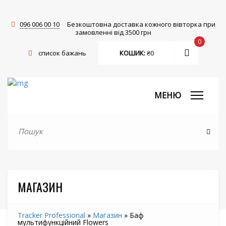
096 006 00 10
Безкоштовна доставка кожного вівторка при
замовленні від 3500 грн
0
список бажань
КОШИК:
₴
0
МЕНЮ
МАГАЗИН
Tracker Professional
»
Магазин
»
Баф
мультифункційний Flowers