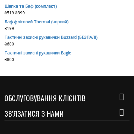
Шапка та Баф (комплект)
₴
519
₴
399
Баф флісовий Thermal (чорний)
₴
199
Тактичні захисні рукавички Buzzard (БЕЗПАЛІ)
₴
680
Тактичні захисні рукавички Eagle
₴
800
ОБСЛУГОВУВАННЯ КЛІЄНТІВ
ЗВ’ЯЗАТИСЯ З НАМИ